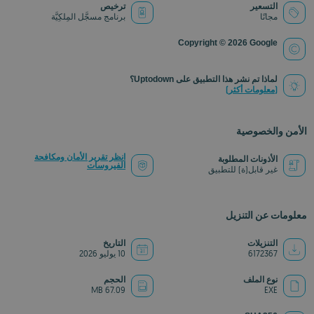
التسعير
ترخيص
مجانًا
برنامج مسجَّل المِلكِيَّة
Copyright © 2026 Google
لماذا تم نشر هذا التطبيق على Uptodown؟
(معلومات أكثر)
الأمن والخصوصية
انظر تقرير الأمان ومكافحة
الأذونات المطلوبة
الفيروسات
غير قابل(ة) للتطبيق
معلومات عن التنزيل
التنزيلات
التاريخ
6172367
10 يوليو 2026
نوع الملف
الحجم
67.09 MB
EXE