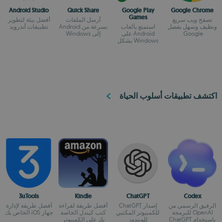
Android Studio
Quick Share
Google Play
Google Chrome
Games
تصفح ويب سريع
أرسل الملفات
أفضل بيئة لتطوير
ونظيف وسهل بفضل
استمتع بألعاب
بسرعة من Android
تطبيقات أندرويد
Google.
Android على
إلى Windows
Windows بشكل
أصلي.
اكتشف تطبيقات أسلوب الحياة
3uTools
Kindle
ChatGPT
Codex
الرفيق الرسمي من
إصدار ChatGPT
أفضل طريقة لقراءة
أفضل طريقة لإدارة
OpenAI للبرمجة
للكمبيوتر المكتبي
كتب كيندل الخاصة
جهاز iOS الخاص بك
باستخدام ChatGPT
للويندوز
بك على الكمبيوتر