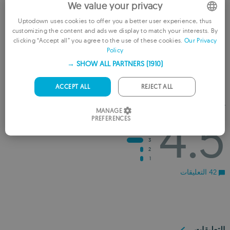
We value your privacy
Uptodown uses cookies to offer you a better user experience, thus
customizing the content and ads we display to match your interests. By
ENGLISH
clicking “Accept all” you agree to the use of these cookies.
Our Privacy
راجِع التطبيق
Policy
FRENCH
SHOW ALL PARTNERS
(1910) →
GERMAN
أضف إلى قائمة الرغبات
أضف إلى الموصى به
PORTUGUESE
ACCEPT ALL
REJECT ALL
ITALIAN
تقييم
4.5
MANAGE
PREFERENCES
SPANISH
5
4
ROMANIAN
3
2
1
42 التعليقات
التعليقات