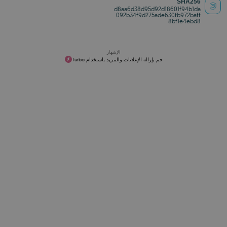
SHA256
d8aa6d38d95d92d18601f94b1da
092b34f9d275ade630fb972baff
8bf1e4ebd8
الإشهار
قم بإزالة الإعلانات والمزيد باستخدام Turbo