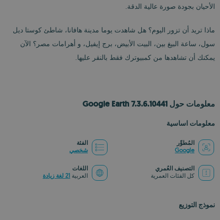
الأحيان بجودة صورة عالية الدقة.
ماذا تريد أن تزور اليوم؟ هل شاهدت يوما مدينة هافانا، شاطئ كوستا ديل
سول، ساعة البيغ بين، البيت الأبيض، برج إيفيل، و أهرامات مصر؟ الآن
يمكنك أن تشاهدها من كمبيوترك فقط بالنقر عليها.
معلومات حول Google Earth 7.3.6.10441
معلومات اساسية
المُطوِّر
الفئة
Google
شخصي
التصنيف العُمري
اللغات
كل الفئات العمرية
العربية
21 لغة زيادة
نموذج التوزيع