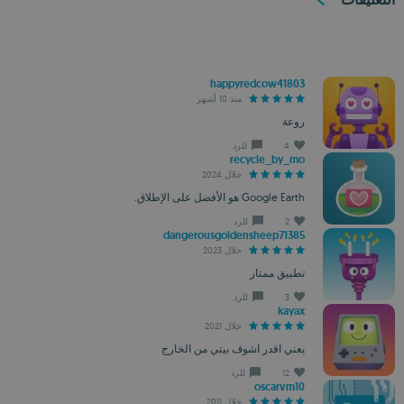
happyredcow41803
منذ 10 أشهر
روعة
4
للرد
recycle_by_mo
خلال 2024
Google Earth هو الأفضل على الإطلاق.
2
للرد
dangerousgoldensheep71385
خلال 2023
تطبيق ممتاز
3
للرد
kayax
خلال 2021
يعني اقدر اشوف بيتي من الخارج
12
للرد
oscarvm10
خلال 2011