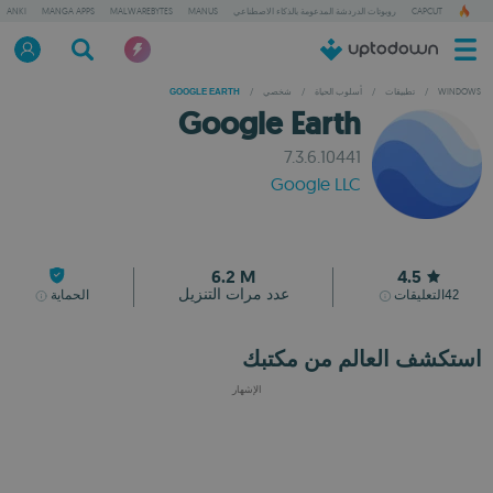
CAPCUT
روبوتات الدردشة المدعومة بالذكاء الاصطناعي
MANUS
MALWAREBYTES
MANGA APPS
ANKI
WINDOWS
/
تطبيقات
/
أسلوب الحياة
/
شخصي
/
GOOGLE EARTH
Google Earth
7.3.6.10441
Google LLC
6.2 M
4.5
عدد مرات التنزيل
42
التعليقات
الحماية
استكشف العالم من مكتبك
الإشهار